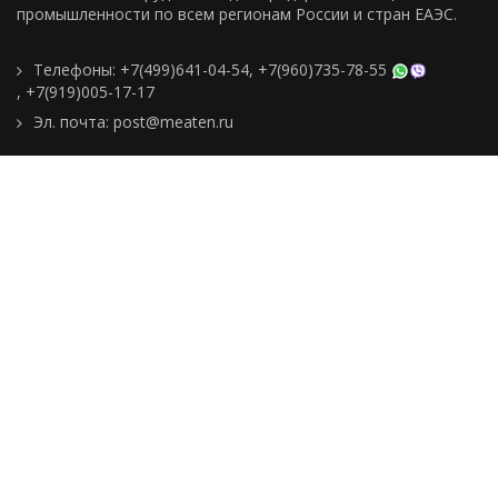
промышленности по всем регионам Росcии и стран ЕАЭС.
Телефоны:
+7(499)641-04-54
,
+7(960)735-78-55
,
+7(919)005-17-17
Эл. почта:
post@meaten.ru
Контакты
Как сделать заказ
Доставка и оплата
О компании
Реквизиты
Подборки товаров
Новости
Статьи
Пользовательское
соглашение
Политика