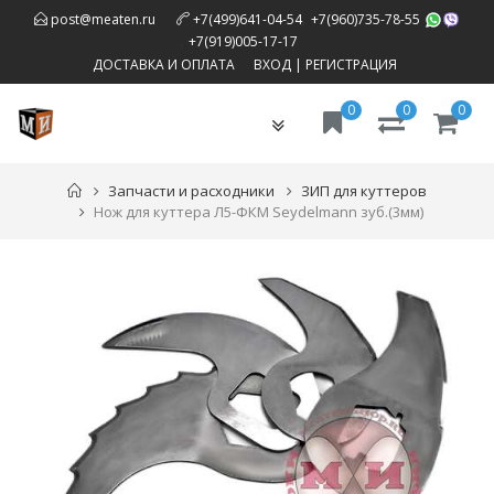
,
post@meaten.ru
+7(499)641-04-54
+7(960)735-78-55
,
+7(919)005-17-17
ДОСТАВКА И ОПЛАТА
ВХОД
|
РЕГИСТРАЦИЯ
0
0
0
Toggle
navigation
Запчасти и расходники
ЗИП для куттеров
Нож для куттера Л5-ФКМ Seydelmann зуб.(3мм)