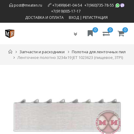
,
post@meaten.ru
+7(499)641-04-54
+7(960)735-78-55
,
+7(919)005-17-17
ДОСТАВКА И ОПЛАТА
ВХОД
|
РЕГИСТРАЦИЯ
0
0
0
Toggle
navigation
Запчасти и расходники
Полотна для ленточных пил
Ленточное полотно 3234х19 JET 1023623 (пищевое, 3TPI)