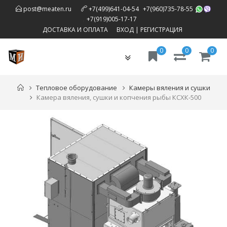
,
post@meaten.ru
+7(499)641-04-54
+7(960)735-78-55
,
+7(919)005-17-17
ДОСТАВКА И ОПЛАТА
ВХОД
|
РЕГИСТРАЦИЯ
0
0
0
Toggle
navigation
Тепловое оборудование
Камеры вяления и сушки
Камера вяления, сушки и копчения рыбы КСХК-500