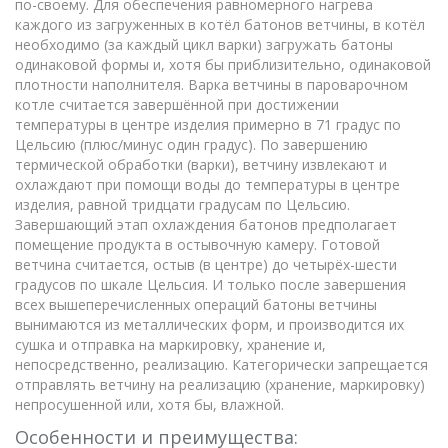
по-своему. Для обеспечения равномерного нагрева
каждого из загруженных в котёл батонов ветчины, в котёл
необходимо (за каждый цикл варки) загружать батоны
одинаковой формы и, хотя бы приблизительно, одинаковой
плотности наполнителя. Варка ветчины в пароварочном
котле считается завершённой при достижении
температуры в центре изделия примерно в 71 градус по
Цельсию (плюс/минус один градус). По завершению
термической обработки (варки), ветчину извлекают и
охлаждают при помощи воды до температуры в центре
изделия, равной тридцати градусам по Цельсию.
Завершающий этап охлаждения батонов предполагает
помещение продукта в остывочную камеру. Готовой
ветчина считается, остыв (в центре) до четырёх-шести
градусов по шкале Цельсия. И только после завершения
всех вышеперечисленных операций батоны ветчины
вынимаются из металлических форм, и производится их
сушка и отправка на маркировку, хранение и,
непосредственно, реализацию. Категорически запрещается
отправлять ветчину на реализацию (хранение, маркировку)
непросушенной или, хотя бы, влажной.
Особенности и преимущества: