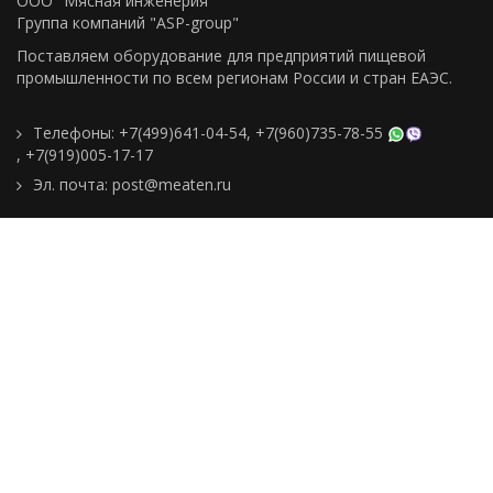
ООО "Мясная инженерия"
Группа компаний "ASP-group"
Поставляем оборудование для предприятий пищевой
промышленности по всем регионам Росcии и стран ЕАЭС.
Телефоны:
+7(499)641-04-54
,
+7(960)735-78-55
,
+7(919)005-17-17
Эл. почта:
post@meaten.ru
Контакты
Как сделать заказ
Доставка и оплата
О компании
Реквизиты
Подборки товаров
Новости
Статьи