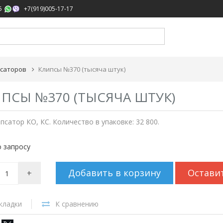
,
5
+7(919)005-17-17
псаторов
Клипсы №370 (тысяча штук)
ПСЫ №370 (ТЫСЯЧА ШТУК)
псатор КО, КС. Количество в упаковке: 32 800.
 запросу
Добавить в корзину
Остави
+
кладки
К сравнению