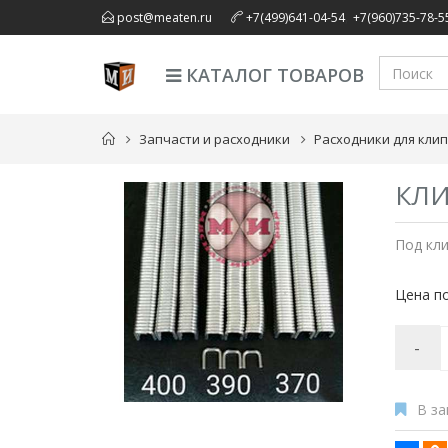
,
post@meaten.ru
+7(499)641-04-54
+7(960)735-78-5
КАТАЛОГ ТОВАРОВ
Запчасти и расходники
Расходники для кли
КЛИ
Под кли
Цена по
-
В за