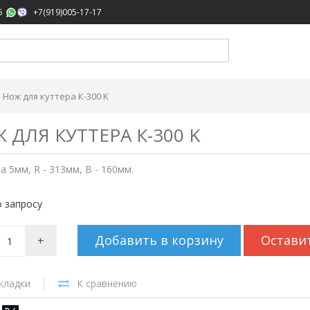
,
5
+7(919)005-17-17
Нож для куттера К-300 K
 ДЛЯ КУТТЕРА К-300 K
 5мм, R - 313мм, B - 160мм.
 запросу
Добавить в корзину
Остави
+
кладки
К сравнению