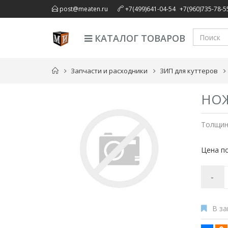
,
post@meaten.ru
+7(499)641-04-54
+7(960)735-78-5
КАТАЛОГ ТОВАРОВ
Запчасти и расходники
ЗИП для куттеров
НОЖ
Толщина
Цена по
-
В за