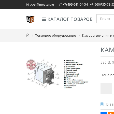
,
post@meaten.ru
+7(499)641-04-54
+7(960)735-78-5
КАТАЛОГ ТОВАРОВ
Тепловое оборудование
Камеры вяления и 
КАМ
380 В, 
Цена по
-
В за