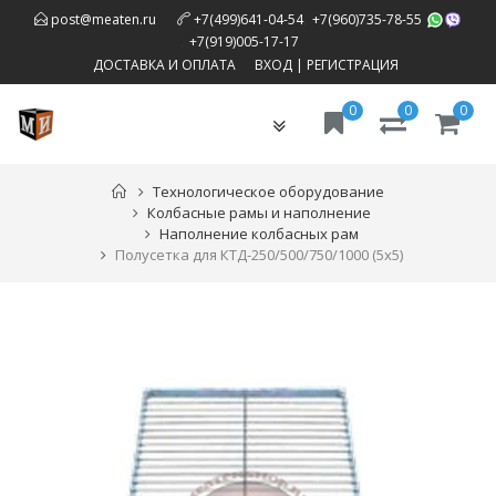
,
post@meaten.ru
+7(499)641-04-54
+7(960)735-78-55
,
+7(919)005-17-17
ДОСТАВКА И ОПЛАТА
ВХОД
|
РЕГИСТРАЦИЯ
0
0
0
Toggle
navigation
Технологическое оборудование
Колбасные рамы и наполнение
Наполнение колбасных рам
Полусетка для КТД-250/500/750/1000 (5х5)