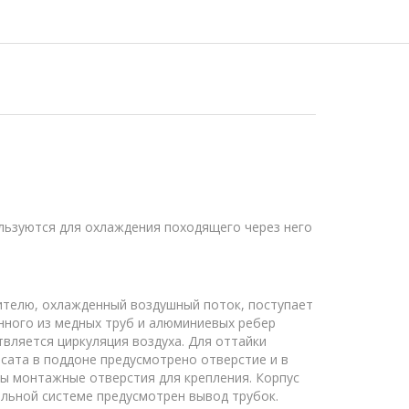
льзуются для охлаждения походящего через него
ителю, охлажденный воздушный поток, поступает
нного из медных труб и алюминиевых ребер
вляется циркуляция воздуха. Для оттайки
сата в поддоне предусмотрено отверстие и в
ны монтажные отверстия для крепления. Корпус
ильной системе предусмотрен вывод трубок.