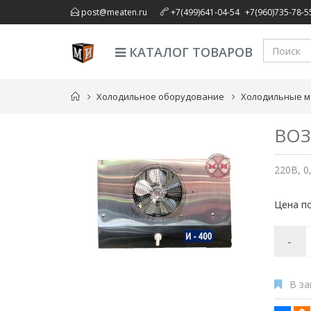
,
post@meaten.ru
+7(499)641-04-54
+7(960)735-78-5
КАТАЛОГ ТОВАРОВ
Холодильное оборудование
Холодильные 
ВОЗ
220В, 0
Цена по
-
В за