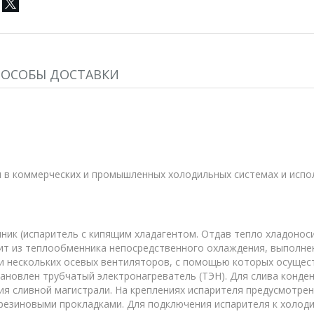
ПОСОБЫ ДОСТАВКИ
 в коммерческих и промышленных холодильных системах и испо
ник (испаритель с кипящим хладагентом. Отдав тепло хладонос
ит из теплообменника непосредственного охлаждения, выполне
ли нескольких осевых вентиляторов, с помощью которых осущест
ановлен трубчатый электронагреватель (ТЭН). Для слива конден
ния сливной магистрали. На креплениях испарителя предусмотре
 резиновыми прокладками. Для подключения испарителя к холод