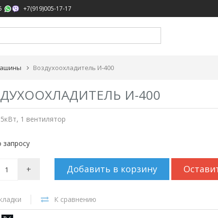
,
5
+7(919)005-17-17
машины
Воздухоохладитель И-400
ДУХООХЛАДИТЕЛЬ И-400
,5кВт, 1 вентилятор
 запросу
Добавить в корзину
Остави
+
кладки
К сравнению