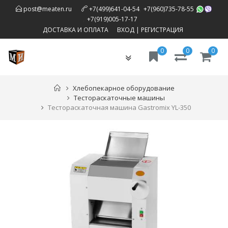
,
post@meaten.ru
+7(499)641-04-54
+7(960)735-78-55
,
+7(919)005-17-17
ДОСТАВКА И ОПЛАТА
ВХОД
|
РЕГИСТРАЦИЯ
0
0
0
Toggle
navigation
Хлебопекарное оборудование
Тестораскаточные машины
Тестораскаточная машина Gastromix YL-350