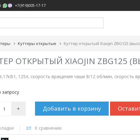
,
5
+7(919)005-17-17
ттеры
Куттеры открытые
Куттер открытый Xiaojin ZBG125 (выс
ТЕР ОТКРЫТЫЙ XIAOJIN ZBG125 
9,17кВт, 125л, скорость вращения чаши 8/12 об/мин, скорость 
 запросу
Добавить в корзину
Остави
+
кладки
К сравнению