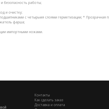
 и безопасность работы;
од и очистку;
одшипниками с четырьмя слоями герметизации; * Прозрачная 
ужатель фарша;
ации импортными ножами.
Контакты
Как сделать заказ
Доставка и оплата
евой