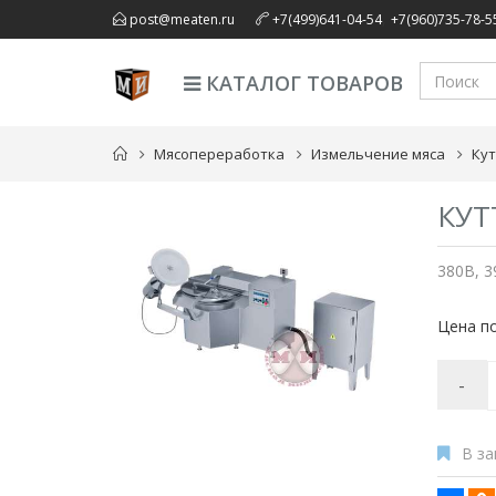
,
post@meaten.ru
+7(499)641-04-54
+7(960)735-78-5
КАТАЛОГ ТОВАРОВ
Мясопереработка
Измельчение мяса
Ку
КУТ
380В, 3
Цена по
-
В за