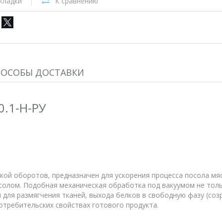
кладки
К сравнению
ПОСОБЫ ДОСТАВКИ
.1-Н-РУ
кой оборотов, предназначен для ускорения процесса посола м
ассолом. Подобная механическая обработка под вакуумом не тол
я для размягчения тканей, выхода белков в свободную фазу (со
отребительских свойствах готового продукта.