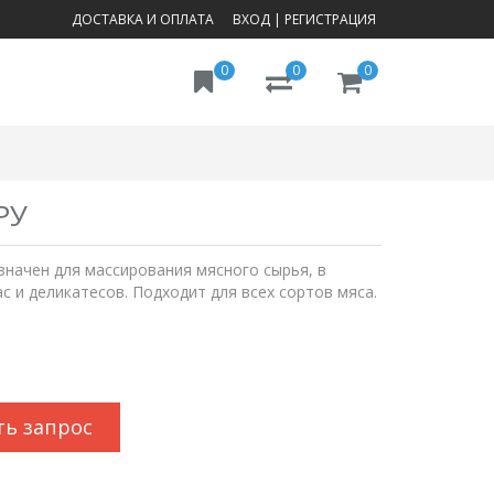
ДОСТАВКА И ОПЛАТА
ВХОД
|
РЕГИСТРАЦИЯ
0
0
0
РУ
начен для массирования мясного сырья, в
 и деликатесов. Подходит для всех сортов мяса.
ть запрос