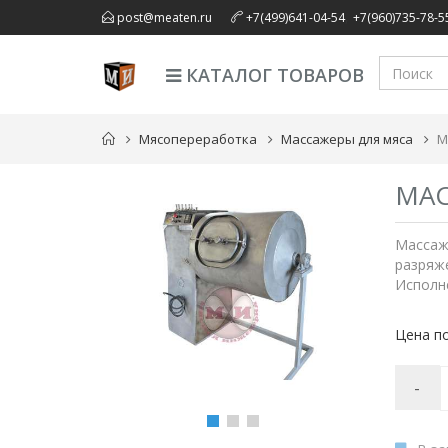
,
post@meaten.ru
+7(499)641-04-54
+7(960)735-78-5
КАТАЛОГ ТОВАРОВ
Мясопереработка
Массажеры для мяса
М
МАС
Массаже
разряже
Исполн
Цена по
-