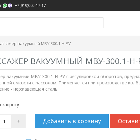
,
5
+7(919)005-17-17
ассажер вакуумный МВУ-300.1-Н-РУ
САЖЕР ВАКУУМНЫЙ МВУ-300.1-Н-
р вакуумный МВУ-300.1-Н-РУ с регулировкой оборотов, предназ
нной емкости с рассолом. Применяется при производстве колбас
ение - нержавеющая сталь.
 запросу
Добавить в корзину
Остави
+