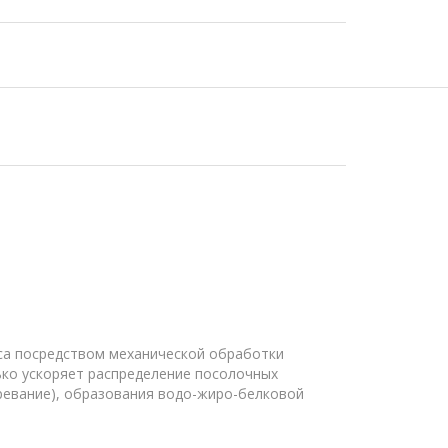
яса посредством механической обработки
ько ускоряет распределение посолочных
зревание), образования водо-жиро-белковой