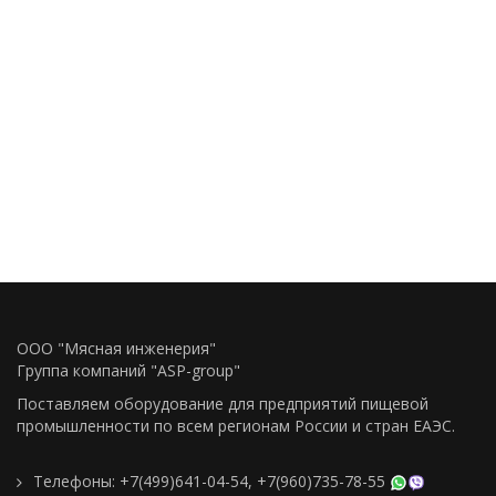
ООО "Мясная инженерия"
Группа компаний "ASP-group"
Поставляем оборудование для предприятий пищевой
промышленности по всем регионам Росcии и стран ЕАЭС.
Телефоны:
+7(499)641-04-54
,
+7(960)735-78-55