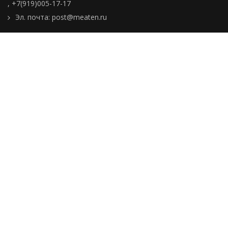
,
+7(919)005-17-17
Эл. почта:
post@meaten.ru
Контакты
Как сделать заказ
Доставка и оплата
О компании
Реквизиты
Подборки товаров
Новости
Статьи
Пользовательское
соглашение
Политика
конфиденциальности