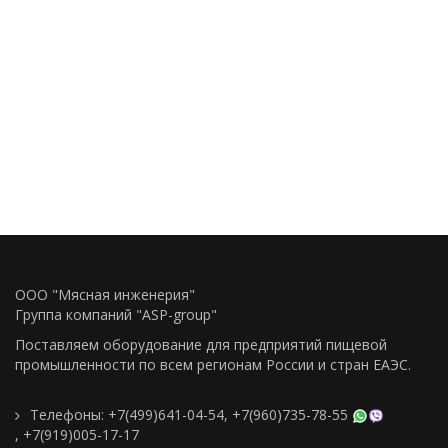
ООО "Мясная инженерия"
Группа компаний "ASP-group"
Поставляем оборудование для предприятий пищевой
промышленности по всем регионам Росcии и стран ЕАЭС.
Телефоны:
+7(499)641-04-54
,
+7(960)735-78-55
,
+7(919)005-17-17