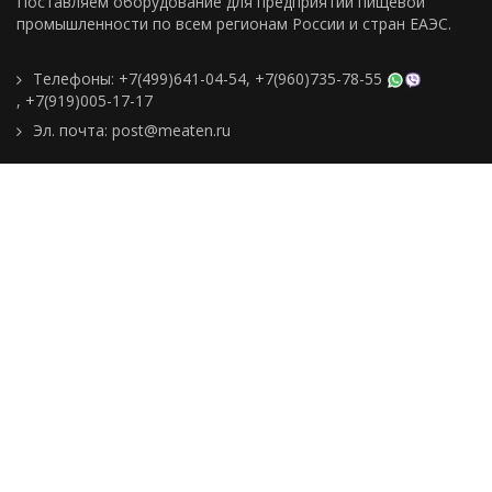
Поставляем оборудование для предприятий пищевой
промышленности по всем регионам Росcии и стран ЕАЭС.
Телефоны:
+7(499)641-04-54
,
+7(960)735-78-55
,
+7(919)005-17-17
Эл. почта:
post@meaten.ru
Контакты
Как сделать заказ
Доставка и оплата
О компании
Реквизиты
Подборки товаров
Новости
Статьи
Пользовательское
соглашение