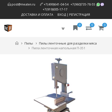
,
post@meaten.ru
+7(499)641-04-54
+7(960)735-78-55
,
+7(919)005-17-17
ДОСТАВКА И ОПЛАТА
ВХОД
|
РЕГИСТРАЦИЯ
0
0
0
Toggle
navigation
Пилы
Пилы ленточные для разделки мяса
Пила ленточная напольная П-351