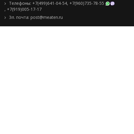
Телефоны:
+7(499)641-04-54
,
+7(960)735-78-55
,
+7(919)005-17-17
Эл. почта:
post@meaten.ru
Контакты
Как сделать заказ
Доставка и оплата
О компании
Реквизиты
Подборки товаров
Новости
Статьи
Пользовательское
соглашение
Политика
конфиденциальности