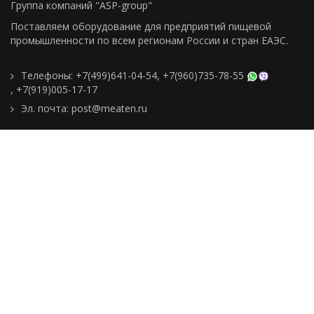
Группа компаний "ASP-group"
Поставляем оборудование для предприятий пищевой
промышленности по всем регионам Росcии и стран ЕАЭС.
Телефоны:
+7(499)641-04-54
,
+7(960)735-78-55
,
+7(919)005-17-17
Эл. почта:
post@meaten.ru
Контакты
Как сделать заказ
Доставка и оплата
О компании
Реквизиты
Подборки товаров
Новости
Статьи
Пользовательское