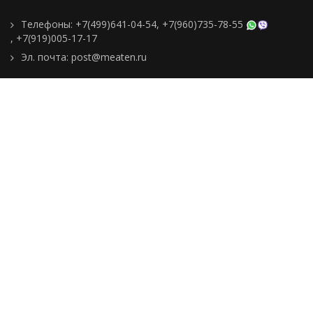
Телефоны:
+7(499)641-04-54
,
+7(960)735-78-55
,
+7(919)005-17-17
Эл. почта:
post@meaten.ru
Контакты
Как сделать заказ
Доставка и оплата
О компании
Реквизиты
Подборки товаров
Новости
Статьи
Пользовательское
соглашение
Политика
конфиденциальности