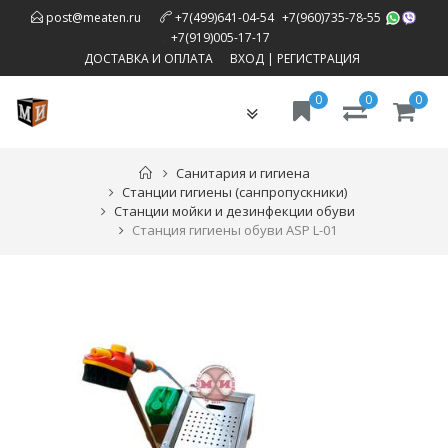
,
post@meaten.ru
+7(499)641-04-54
+7(960)735-78-55
,
+7(919)005-17-17
ДОСТАВКА И ОПЛАТА
ВХОД
|
РЕГИСТРАЦИЯ
0
0
0
Toggle
navigation
Санитария и гигиена
Станции гигиены (санпропускники)
Станции мойки и дезинфекции обуви
Станция гигиены обуви ASP L-01