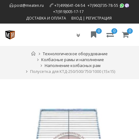
,
post@meaten.ru
+7(499)641-04-54
+7(960)735-78-55
,
+7(919)005-17-17
ДОСТАВКА И ОПЛАТА
ВХОД
|
РЕГИСТРАЦИЯ
0
0
0
Toggle
navigation
Технологическое оборудование
Колбасные рамы и наполнение
Наполнение колбасных рам
Полусетка для КТД-250/500/750/1000 (15х15)