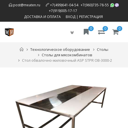
,
post@meaten.ru
+7(499)641-04-54
+7(960)735-78-55
,
+7(919)005-17-17
ДОСТАВКА И ОПЛАТА
ВХОД
|
РЕГИСТРАЦИЯ
0
0
0
Toggle
navigation
Технологическое оборудование
Столы
Столы для мясокомбинатов
Стол обвалочно-жиловочный ASP STPR OB-3000-2