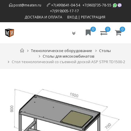
,
post@meaten.ru
+7(499)641-04-54
+7(960)735-78-55
,
+7(919)005-17-17
ДОСТАВКА И ОПЛАТА
ВХОД
|
РЕГИСТРАЦИЯ
0
0
0
Toggle
navigation
Технологическое оборудование
Столы
Столы для мясокомбинатов
Стол технологический со съемной доской ASP STPR TD1500-2