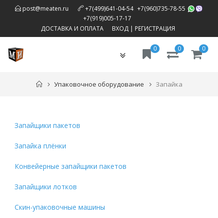
,
post@meaten.ru
+7(499)641-04-54
+7(960)735-78-55
,
+7(919)005-17-17
ДОСТАВКА И ОПЛАТА
ВХОД
|
РЕГИСТРАЦИЯ
0
0
0
Toggle
navigation
Упаковочное оборудование
Запайка
Запайщики пакетов
Запайка плёнки
Конвейерные запайщики пакетов
Запайщики лотков
Скин-упаковочные машины