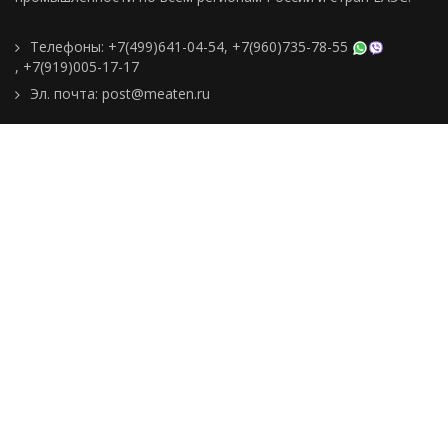
Телефоны:
+7(499)641-04-54
,
+7(960)735-78-55
,
+7(919)005-17-17
Эл. почта:
post@meaten.ru
Контакты
Как сделать заказ
Доставка и оплата
О компании
Реквизиты
Подборки товаров
Новости
Статьи
Пользовательское
соглашение
Политика
конфиденциальности