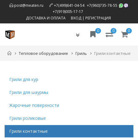
,
post@meaten.ru
+7(499)641-04-54
+7(960)735-78-55
,
+7(919)005-17-17
ДОСТАВКА И ОПЛАТА
ВХОД
|
РЕГИСТРАЦИЯ
0
0
0
Toggle
navigation
Тепловое оборудование
Гриль
Грили контактные
Грили для кур
Грили для шаурмы
Жарочные поверхности
Грили роликовые
Грили контактные