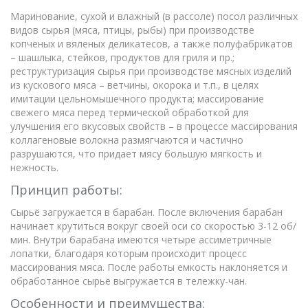
Маринование, сухой и влажный (в рассоле) посол различных
видов сырья (мяса, птицы, рыбы) при производстве
копченых и вяленых деликатесов, а также полуфабрикатов
– шашлыка, стейков, продуктов для гриля и пр.;
реструктуризация сырья при производстве мясных изделий
из кускового мяса – ветчины, окорока и т.п., в целях
имитации цельномышечного продукта; массирование
свежего мяса перед термической обработкой для
улучшения его вкусовых свойств – в процессе массирования
коллагеновые волокна размягчаются и частично
разрушаются, что придает мясу большую мягкость и
нежность.
Принцип работы:
Сырьё загружается в барабан. После включения барабан
начинает крутиться вокруг своей оси со скоростью 3-12 об/
мин. Внутри барабана имеются четыре ассиметричные
лопатки, благодаря которым происходит процесс
массирования мяса. После работы емкость наклоняется и
обработанное сырьё выгружается в тележку-чан.
Особенности и преимущества: