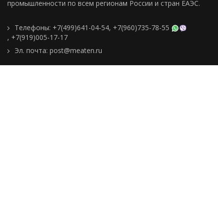
промышленности по всем регионам Росcии и стран ЕАЭС.
Телефоны:
+7(499)641-04-54
,
+7(960)735-78-55
,
+7(919)005-17-17
Эл. почта:
post@meaten.ru
Контакты
Как сделать заказ
Доставка и оплата
О компании
Реквизиты
Подборки товаров
Новости
Статьи
Пользовательское
соглашение
Политика