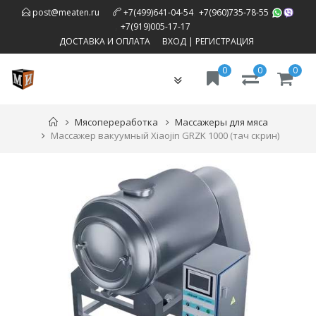
,
post@meaten.ru
+7(499)641-04-54
+7(960)735-78-55
,
+7(919)005-17-17
ДОСТАВКА И ОПЛАТА
ВХОД
|
РЕГИСТРАЦИЯ
0
0
0
Toggle
navigation
Мясопереработка
Массажеры для мяса
Массажер вакуумный Xiaojin GRZK 1000 (тач скрин)