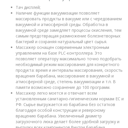
Тач дисплей;
Наличие функции вакуумизации позволяет
массировать продукты в вакууме или с чередованием
вакуумной и атмосферной среды. Обработка в
вакуумной среде замедляет процессы окисления, тем
самым предотвращая размножение болезнетворных
бактерий и сохраняя натуральный цвет сырья.
Массажер оснащен современным электронным
управлением на базе PLC-контроллера. Это
позволяет оператору максимально точно подобрать
необходимый режим массирования для конкретного
продукта: время и интервалы массирования, скорость
вращения барабана, массирование в вакуумной и
атмосферной среде, степень вакуумизации и т.п. В
памяти возможно сохранение до 100 программ.
Массажер легко моется и отвечает всем
установленным санитарно-гигиеническим нормам ЕС и
РФ. Сырье выгружается из барабана без остатков
благодаря особой конструкции и реверсному
вращению барабана. Увеличенный диаметр
загрузочного люка делает более удобной загрузку и
выгрузку всех компонентов.Внутри барабана