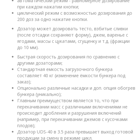
автоматический режим - равномерное дозирование
при каждом нажатии кнопки;
циклический режим с возможностью дозирования до
200 доз за одно нажатие кнопки.
Дозатор может дозировать тесто, взбитые сливки
(после отсадки сохраняют форму), джем, варенье с
ягодами, массы с цукатами, сгущенку и т.д. (фракции
до 10 мм).
Быстрая скорость дозирования по сравнению с
другими дозаторами;
Стандартная емкость загрузочного бункера
составляет 40 кг (изменение ёмкости бункера под
заказ);
Опционально различные насадки и доп. опция обогрев
бункера (уникально);
Главным преимуществом является то, что при
перекачивании масс с различными включениями не
происходит дробления и разрушения включений
(например, при перекачивании джемов с кусочками
плодов);
Дозатор UDS-40 в 3.5 раза превышает выход готовой
продукции за смену в режиме цикл.