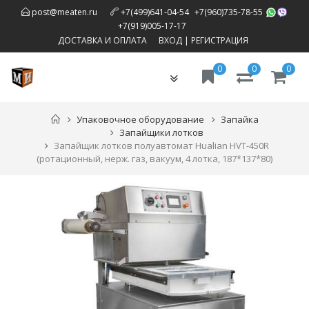
,
post@meaten.ru
+7(499)641-04-54
+7(960)735-78-55
,
+7(919)005-17-17
ДОСТАВКА И ОПЛАТА
ВХОД
|
РЕГИСТРАЦИЯ
0
0
0
Toggle
navigation
Упаковочное оборудование
Запайка
Запайщики лотков
Запайщик лотков полуавтомат Hualian HVT-450R
(ротационный, нерж. газ, вакуум, 4 лотка, 187*137*80)