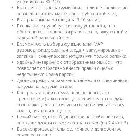
увеличена на 35-40%.
Высокая степень вакуумизации – единое соединение
верхней и нижней матриц без трубок и кабелей;
Быстрая замена матрицы за 5-10 минут;
Пленка имеет удобную систему установки, что
обеспечивает точное покрытие лотка, аккуратный и
надежный запаечный шов;
Возможность выбора функционала: MAP
(газомодифицированная среда + вакуумирование +
запайка + скин-упаковка (опция) или только запайка;
Удобный интерфейс с отображением ошибок, что
позволяет оперативно внести правки с целью
недопущения брака партий;
Двойной режим управления: таймер и отслеживание
вакуума на вакууминаторе.
Контроль уровня вакуума в лотке (согласно
требованиям) и контроль давления спуска воздуха
позволяют делать точную и герметичную упаковку
под задачи производства;
Низкий расход газа. Одинаковое потребление газа,
вне зависимости от количества лотков (на 2,4 или 6).
Высокопроизводительное, точное и долговечное
режущее лезвие.