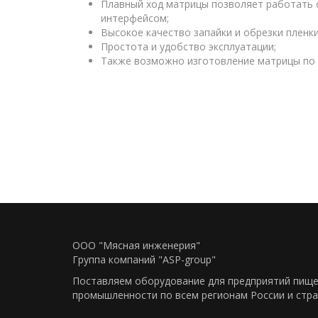
Плавный ход матрицы позволяет работать с
интерфейсом;
Высокое качество запайки и обрезки пленки
Простота и удобство эксплуатации;
Также возможно изготовление матрицы по 
ООО "Мясная инженерия"
Группа компаний "ASP-group"
Поставляем оборудование для предприятий пищ
промышленности по всем регионам Росcии и стра