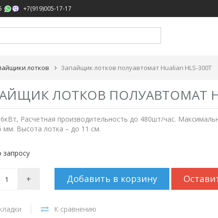
,
5
+7(919)005-17-17
пайщики лотков
Запайщик лотков полуавтомат Hualian HLS-300T
АЙЩИК ЛОТКОВ ПОЛУАВТОМАТ HU
,6кВт, Расчетная производительность до 480шт/час. Максималь
 мм. Высота лотка – до 11 см.
 запросу
Добавить в корзину
Остави
+
кладки
К сравнению