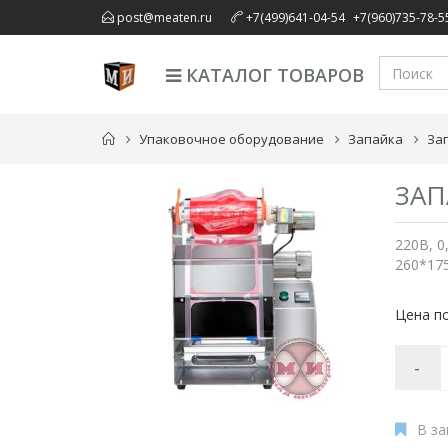
,
post@meaten.ru
+7(499)641-04-54
+7(960)735-78-5
КАТАЛОГ ТОВАРОВ
Упаковочное оборудование
Запайка
За
ЗАП
220В, 0
260*175
Цена по
-
В за