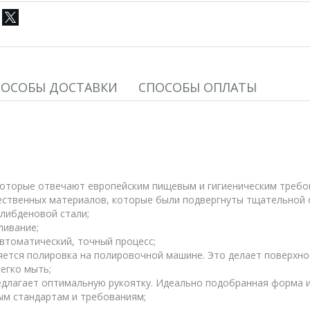
ПОСОБЫ ДОСТАВКИ
СПОСОБЫ ОПЛАТЫ
 которые отвечают европейским пищевым и гигиеническим требо
ественных материалов, которые были подвергнуты тщательной 
либденовой стали;
ливание;
втоматический, точный процесс;
ется полировка на полировочной машине. Это делает поверхнос
легко мыть;
едлагает оптимальную рукоятку. Идеально подобранная форма и
м стандартам и требованиям;