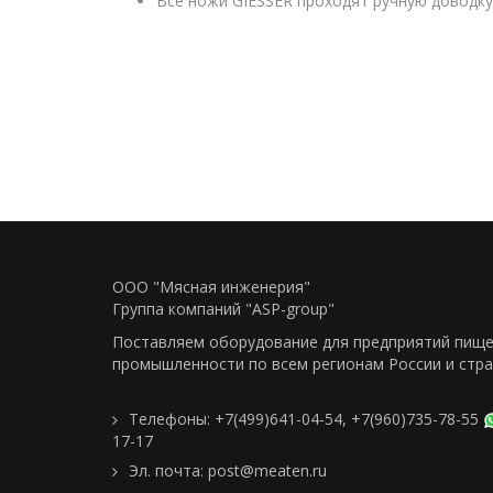
Все ножи GIESSER проходят ручную доводку
ООО "Мясная инженерия"
Группа компаний "ASP-group"
Поставляем оборудование для предприятий пищ
промышленности по всем регионам Росcии и стра
Телефоны:
+7(499)641-04-54
,
+7(960)735-78-55
17-17
Эл. почта:
post@meaten.ru