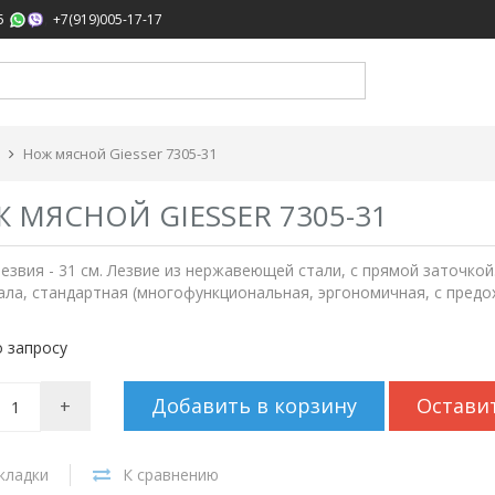
,
5
+7(919)005-17-17
Нож мясной Giesser 7305-31
 МЯСНОЙ GIESSER 7305-31
езвия - 31 см. Лезвие из нержавеющей стали, с прямой заточко
ла, стандартная (многофункциональная, эргономичная, с предо
 запросу
Добавить в корзину
Остави
+
кладки
К сравнению