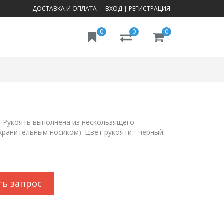
ДОСТАВКА И ОПЛАТА
ВХОД
|
РЕГИСТРАЦИЯ
0
0
0
й. Рукоять выполнена из нескользящего
хранительным носиком). Цвет рукояти - черный.
ть запрос