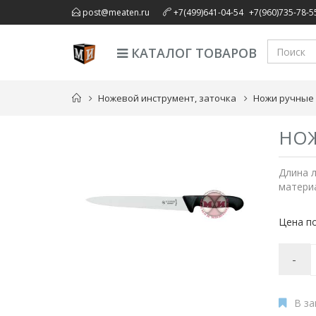
,
post@meaten.ru
+7(499)641-04-54
+7(960)735-78-5
КАТАЛОГ ТОВАРОВ
Ножевой инструмент, заточка
Ножи ручные
НОЖ
Длина л
материа
Цена по
-
В за