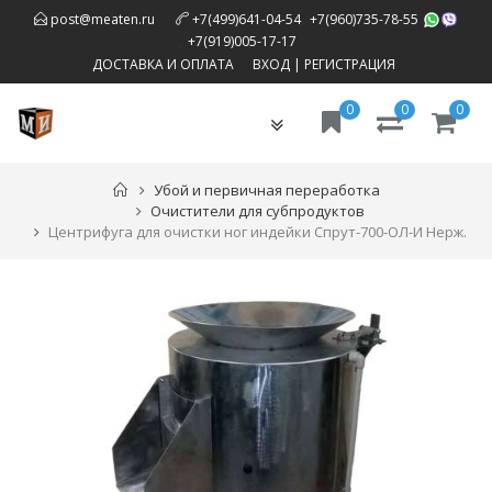
,
post@meaten.ru
+7(499)641-04-54
+7(960)735-78-55
,
+7(919)005-17-17
ДОСТАВКА И ОПЛАТА
ВХОД
|
РЕГИСТРАЦИЯ
0
0
0
Toggle
navigation
Убой и первичная переработка
Очистители для субпродуктов
Центрифуга для очистки ног индейки Спрут-700-ОЛ-И Нерж.