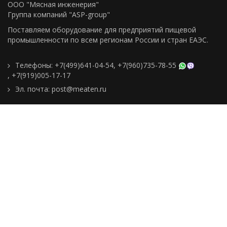
ООО "Мясная инженерия"
Группа компаний "ASP-group"
Поставляем оборудование для предприятий пищевой
промышленности по всем регионам Росcии и стран ЕАЭС.
Телефоны:
+7(499)641-04-54
,
+7(960)735-78-55
,
+7(919)005-17-17
Эл. почта:
post@meaten.ru
Контакты
Как сделать заказ
Доставка и оплата
О компании
Реквизиты
Подборки товаров
Новости
Статьи