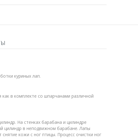
ТЫ
ботки куриных лап.
 как в комплекте со шпарчанами различной
линдр. На стенках барабана и цилиндре
ий цилиндр в неподвижном барабане. Лапы
снятие кожи с ног птицы. Процесс очистки ног