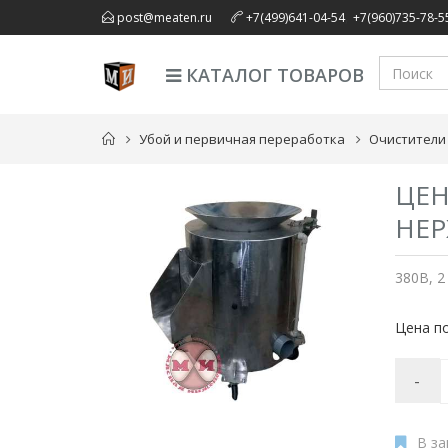
,
post@meaten.ru
+7(499)641-04-54
+7(960)735-78-5
КАТАЛОГ ТОВАРОВ
Убой и первичная переработка
Очистители
ЦЕН
НЕР
380В, 2 
Цена по
-
В за