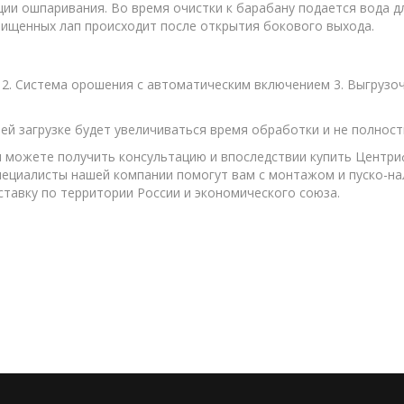
ии ошпаривания. Во время очистки к барабану подается вода д
очищенных лап происходит после открытия бокового выхода.
й 2. Система орошения с автоматическим включением 3. Выгрузо
шей загрузке будет увеличиваться время обработки и не полно
можете получить консультацию и впоследствии купить Центриф
Специалисты нашей компании помогут вам с монтажом и пуско-на
тавку по территории России и экономического союза.