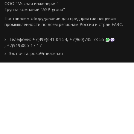
ООО "Мясная инженерия"
Группа компаний "ASP-group"
Поставляем оборудование для предприятий пищевой
промышленности по всем регионам Росcии и стран ЕАЭС.
Телефоны:
+7(499)641-04-54
,
+7(960)735-78-55
,
+7(919)005-17-17
Эл. почта:
post@meaten.ru
Контакты
Как сделать заказ
Доставка и оплата
О компании
Реквизиты
Подборки товаров
Новости