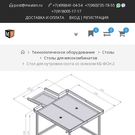
,
post@meaten.ru
+7(499)641-04-54
+7(960)735-78-55
,
+7(919)005-17-17
ДОСТАВКА И ОПЛАТА
ВХОД
|
РЕГИСТРАЦИЯ
0
0
0
Toggle
navigation
Технологическое оборудование
Столы
Столы для мясокомбинатов
Стол для нутровки скота со склизом КБ-ФСН-2