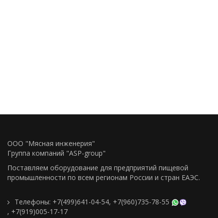
ООО "Мясная инженерия"
Группа компаний "ASP-group"
Поставляем оборудование для предприятий пищевой
промышленности по всем регионам Росcии и стран ЕАЭС.
Телефоны:
+7(499)641-04-54
,
+7(960)735-78-55
,
+7(919)005-17-17