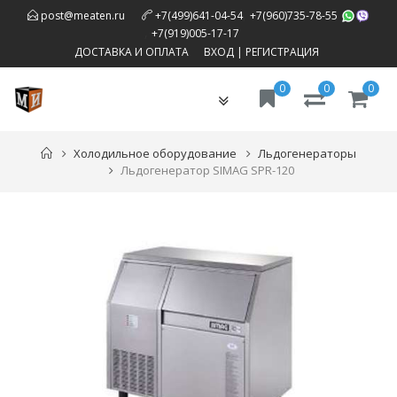
,
post@meaten.ru
+7(499)641-04-54
+7(960)735-78-55
,
+7(919)005-17-17
ДОСТАВКА И ОПЛАТА
ВХОД
|
РЕГИСТРАЦИЯ
0
0
0
Toggle
navigation
Холодильное оборудование
Льдогенераторы
Льдогенератор SIMAG SPR-120