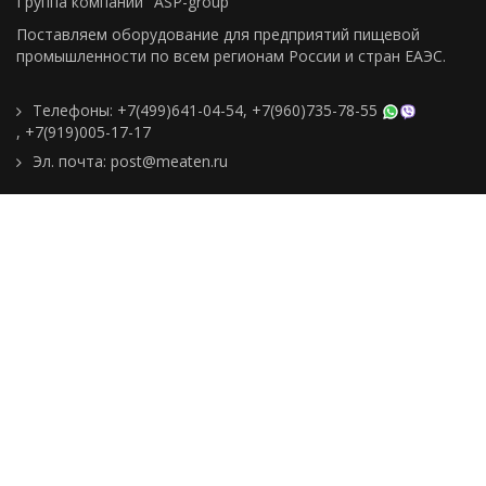
Группа компаний "ASP-group"
Поставляем оборудование для предприятий пищевой
промышленности по всем регионам Росcии и стран ЕАЭС.
Телефоны:
+7(499)641-04-54
,
+7(960)735-78-55
,
+7(919)005-17-17
Эл. почта:
post@meaten.ru
Контакты
Как сделать заказ
Доставка и оплата
О компании
Реквизиты
Подборки товаров
Новости
Статьи
Пользовательское