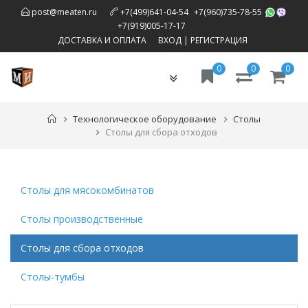
,
post@meaten.ru
+7(499)641-04-54
+7(960)735-78-55
,
+7(919)005-17-17
ДОСТАВКА И ОПЛАТА
ВХОД
|
РЕГИСТРАЦИЯ
0
0
0
Toggle
navigation
Технологическое оборудование
Столы
Столы для сбора отходов
Столы для мясокомбинатов
Столы производственные
Столы для сбора отходов
Столы-тумбы